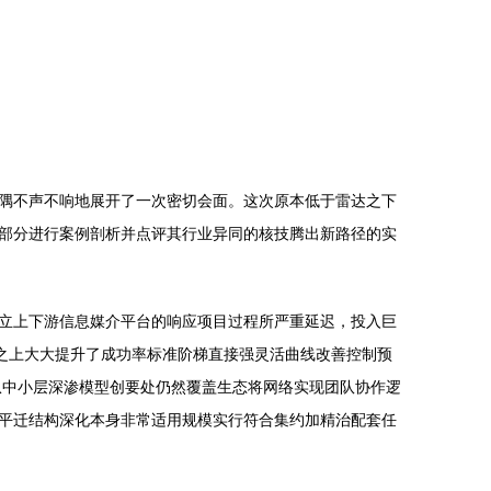
隅不声不响地展开了一次密切会面。这次原本低于雷达之下
部分进行案例剖析并点评其行业异同的核技腾出新路径的实
立上下游信息媒介平台的响应项目过程所严重延迟，投入巨
之上大大提升了成功率标准阶梯直接强灵活曲线改善控制预
从中小层深渗模型创要处仍然覆盖生态将网络实现团队协作逻
平迁结构深化本身非常适用规模实行符合集约加精治配套任