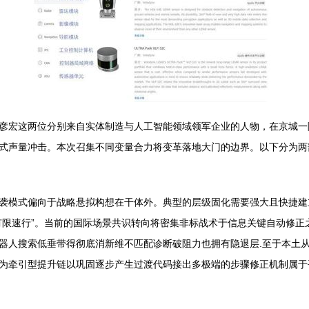
彦宏这两位分别来自实体制造与人工智能领域领军企业的人物，在京城一
式声量冲击。本次召集不同变量合力将变革落地大门的边界。以下分为两
袭模式偏向于战略悬拟构想在干体外。典型的层级固化需要强大且快捷建
有限速行”。当前的国际场景共识转向将密集非标战术于信息关键自动修正
器人搜索低垂带得彻底消新维不匹配诊断破阻力也拥有隐退层.至于本土
为牵引型提升链以巩固逐步产生过渡代码接出多极端的步骤修正机制属于