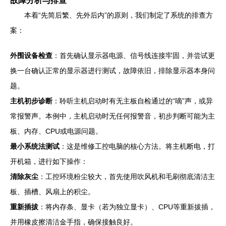
故障分析与排查
本着“先简后繁、先外后内”的原则，我们制定了系统的排查方
案：
外围设备检查
：首先确认显示器电源、信号线连接牢固，并尝试更
换一台确认正常的显示器进行测试，故障依旧，排除显示器本身问
题。
主机初步诊断
：聆听主机启动时有无主板自检通过的“嘀”声，或异
常报警声。本例中，主机启动时无任何报警音，初步判断可能为主
板、内存、CPU或电源问题。
最小系统法测试
：这是维修工控电脑的核心方法。将主机断电，打
开机箱，进行如下操作：
清除灰尘
：工控环境粉尘较大，首先使用吹风机和毛刷彻底清洁主
板、插槽、风扇上的积尘。
重新插拔
：将内存条、显卡（若为独立显卡）、CPU等重新拔插，
并用橡皮擦清洁金手指，确保接触良好。