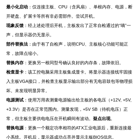
最小化启动
：仅连接主板、CPU（含风扇）、单根内存、电源，断
开硬盘、扩展卡等所有非必需部件。尝试开机。
现象反馈
：经上述处理后开机，主板发出了正常自检通过的“嘀”一
声，但显示器仍无显示。
部件替换法
：由于有了自检声，说明CPU、主板核心功能可能正
常，故障点缩小。
替换内存
：更换另一根同型号确认良好的内存条，故障依旧。
检查显卡
：该工控电脑采用主板集成显卡。将显示器连接线牢固接
入主板VGA接口，并检查主板显示输出部分有无电容鼓包等物理损
坏。未发现明显异常。
电源测试
：使用万用表测量电源输出给主板的各电压（+12V, +5V,
+3.3V）是否在正常范围内。测量发现，+5V SB（待机电压）正
常，但主板主要供电电压在开机瞬间有波动。
疑点出现
。
替换电源
：更换一个额定功率相符的ATX工业电源后，重新连接最
小系统。开机后，显示器成功点亮并显示主板BIOS信息。